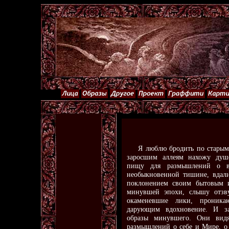
Я люблю бродить по старым 
заросшим аллеям нахожу душ
пищу для размышлений о в
необыкновенной тишине, вдали
поклонением своим бытовым и
минувшей эпохи, слышу отзву
окаменевшие лики, проникаю
дарующим вдохновение. И з
образы минувшего. Они вид
размышлений о себе и Мире, о 